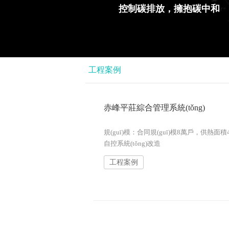
控制碳排放，擁抱碳中和
工程案例
赤峰平莊綜合管理系統(tǒng)
規(guī)模：合同規(guī)模8萬戶，供熱面
自控系統(tǒng)改造
工程案例