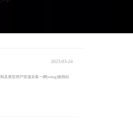
2023-03-24
戶閥控制及典型用戶室溫采集一網(wǎng)換熱站