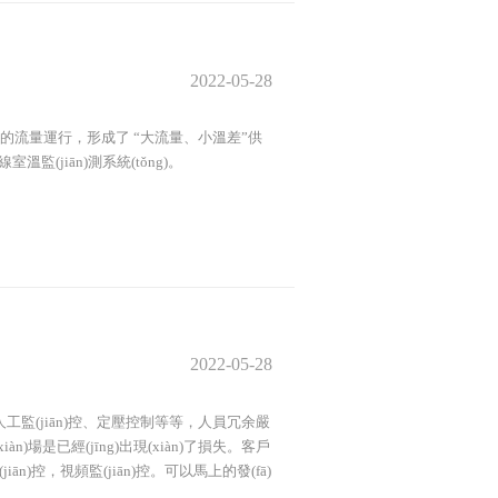
2022-05-28
量更大的流量運行，形成了 “大流量、小溫差”供
(jiān)測系統(tǒng)。
2022-05-28
人工監(jiān)控、定壓控制等等，人員冗余嚴
場是已經(jīng)出現(xiàn)了損失。客戶
n)控，視頻監(jiān)控。可以馬上的發(fā)