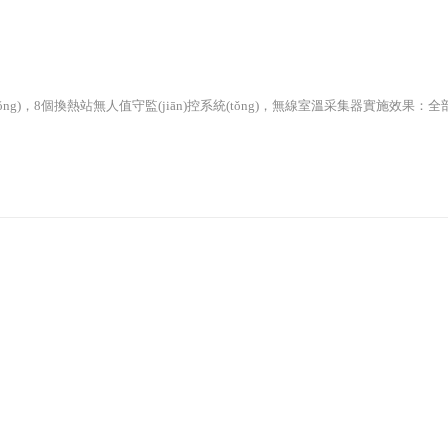
ǒng)，8個換熱站無人值守監(jiān)控系統(tǒng)，無線室溫采集器實施效果：全部實現