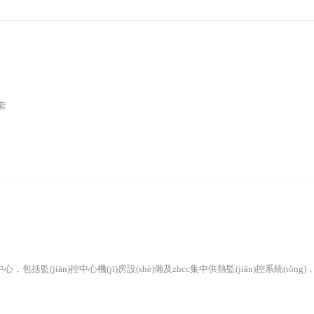
套
中心，包括監(jiān)控中心機(jī)房設(shè)備及zhcc集中供熱監(jiān)控系統(tǒng