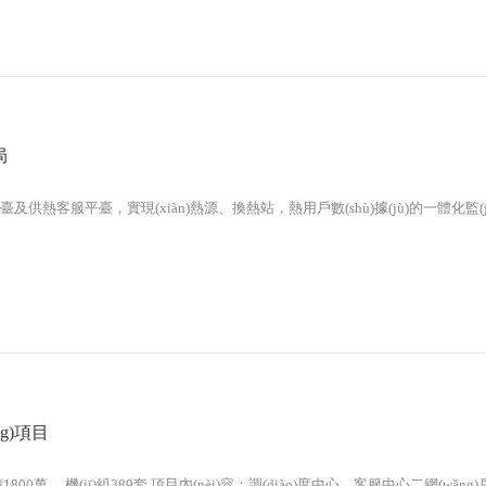
局
平臺及供熱客服平臺，實現(xiàn)熱源、換熱站，熱用戶數(shù)據(jù)的一體化監(j
g)項目
積1800萬。 機(jī)組389套 項目內(nèi)容：調(diào)度中心、客服中心二網(w