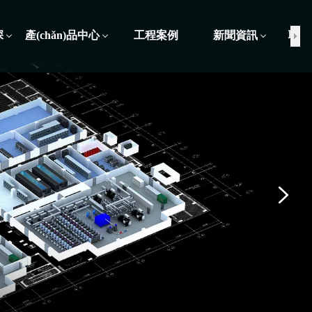
深
產(chǎn)品中心
工程案例
新聞資訊
聯(l