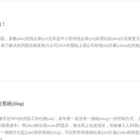
信！
熱問題，多數(shù)供熱企業(yè)尤其是中小型供熱企業(yè)采用比設(shè)計流
此問題吉林某熱力公司2016年開始上我公司研發(fā)并產(chǎn)生的無線室溫監
統(tǒng)
市近90%的供熱工作任務(wù)，多年來一直沒有一個統(tǒng)一的控制方式，
遼市）導(dǎo)致出現(xiàn)問題后，無法馬上知道情況，等維修工人到現(xiàn)
(jiān)管的系統(tǒng)，可以對所有換熱站進(jìn)行遠(yuǎn)程的監(jiā
..