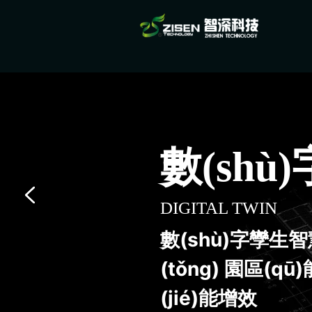
數(shù
DIGITAL TWIN
數(shù)字孿生
(tǒng) 園區(qū
(jié)能增效