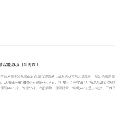
清潔能源項目即將竣工
市首座商圈冷熱聯(lián)供清潔能源站，成為吉林市污水源供熱、制冷的清潔
。該項目采用“物聯(lián)網(wǎng)+云計算+數(shù)字孿生+AI”智慧能源管理模
、智能調(diào)控、智能分析、冷熱切換、能源計量、管網(wǎng)監(jiān)控、