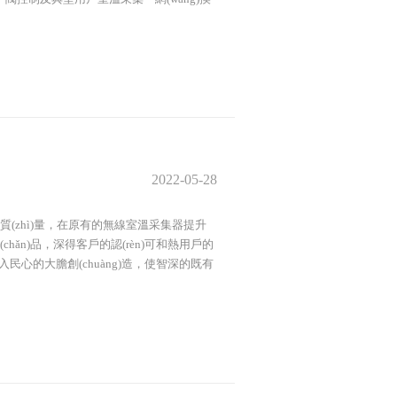
2022-05-28
ù)質(zhì)量，在原有的無線室溫采集器提升
chǎn)品，深得客戶的認(rèn)可和熱用戶的
深入民心的大膽創(chuàng)造，使智深的既有