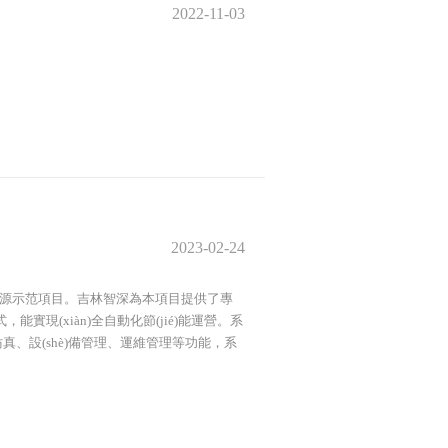
2022-11-03
2023-02-24
能源示范項目。吉林智深為本項目提供了專
式，能實現(xiàn)全自動化節(jié)能運營。系
三維仿真、設(shè)備管理、運維管理等功能，系