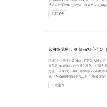
熱站自控系統(tǒng)改造三維大數(shù)據(jù
工程案例
您用熱 我用心 服務(wù)從心開始-
精細(xì)化管理品質(zhì)，打造深入民心的
高品質(zhì)價值，針對通化某熱力公司大批量
好評。 苦練內(nèi)功，讓服務(wù)不斷升
產(chǎn)品在市場競爭力上有了明顯的提高，
工程案例