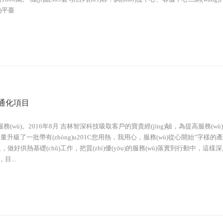
)平臺‍
-通化項目
服務(wù)。2016年8月 吉林智深科技吸取客戶的寶貴經(jīng)驗，為提高服務(w
升級了一批帶有(zhòng)u201C您用熱，我用心，服務(wù)從心開始”字樣的產(
級，做好供熱基礎(chǔ)工作，把質(zhì)優(yōu)的服務(wù)落實到行動中，這樣
目...