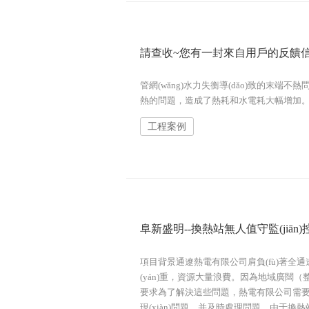
請查收~您有一封來自用戶的反饋
管網(wǎng)水力失衡導(dǎo)致的末端不
熱的問題，造成了熱耗和水電耗大幅增加。為了解決
工程案例
阜新盛明--換熱站無人值守監(jiān)控系
項目背景通遼熱電有限公司肩負(fù)著全通遼
(yán)重，資源大量浪費。因為地域廣闊（整個通
要求為了解決這些問題，熱電有限公司需要一個能方位監
現(xiàn)問題，并及時處理問題。由于換熱站.