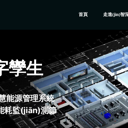
首頁
走進(jìn)智
)字孿生
智慧能源管理系統
)能耗監(jiān)測節