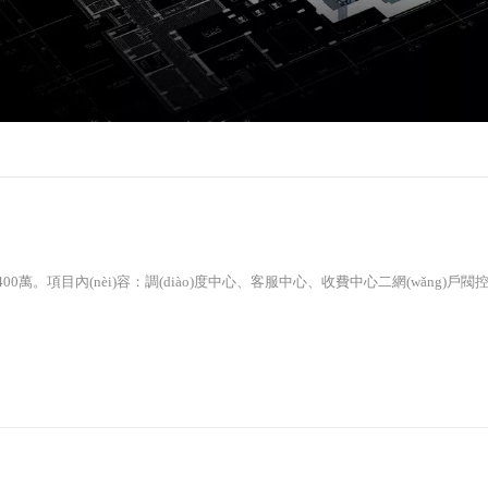
積400萬。項目內(nèi)容：調(diào)度中心、客服中心、收費中心二網(wǎng)