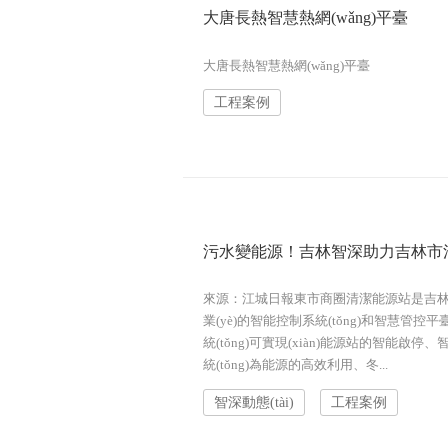
大唐長熱智慧熱網(wǎng)平臺
大唐長熱智慧熱網(wǎng)平臺
工程案例
污水變能源！吉林智深助力吉林市
來源：江城日報東市商圈清潔能源站是吉林
業(yè)的智能控制系統(tǒng)和智慧管控平臺
統(tǒng)可實現(xiàn)能源站的智能啟停
統(tǒng)為能源的高效利用、冬...
智深動態(tài)
工程案例