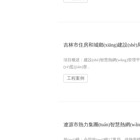
吉林市住房和城鄉(xiāng)建設(shè)
項目概述：建設(shè)智慧熱網(wǎng)管理
(yè)監(jiān)督...
工程案例
遼源市熱力集團(tuán)智慧熱網(wǎn
‍規(guī)模：合同規(guī)模17萬戶，供熱面