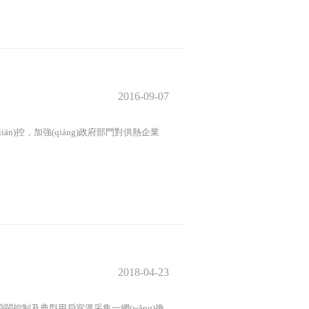
2016-09-07
iān)控，加強(qiáng)政府部門對供熱企業
2018-04-23
ǎng)戶閥控制及典型用戶室溫采集一網(wǎng)換