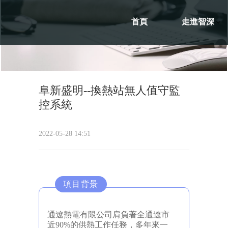
首頁
走進智深
阜新盛明--換熱站無人值守監
控系統
2022-05-28 14:51
項目背景
通遼熱電有限公司肩負著全通遼市
近90%的供熱工作任務，多年來一