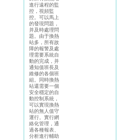
進行遠程的監
控，視頻監
控。可以馬上
的發現問題，
并及時處理問
題。由于換熱
站多，所有故
障的報警及處
理需要系統自
動的完成，并
通知值班長及
維修的各個班
組。同時換熱
站還需要一個
安全穩定的自
動控制系統，
可以實現換熱
站的無人值守
運行。實行網
絡化管理，通
過各種報表、
分析進行輔助