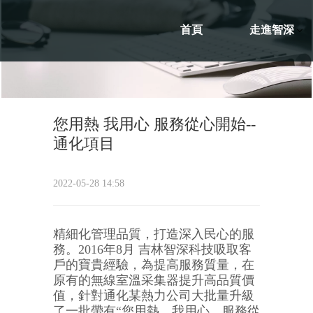
首頁
走進智深
您用熱 我用心 服務從心開始--
通化項目
2022-05-28 14:58
精細化管理品質，打造深入民心的服
務。2016年8月 吉林智深科技吸取客
戶的寶貴經驗，為提高服務質量，在
原有的無線室溫采集器提升高品質價
值，針對通化某熱力公司大批量升級
了一批帶有“您用熱，我用心，服務從